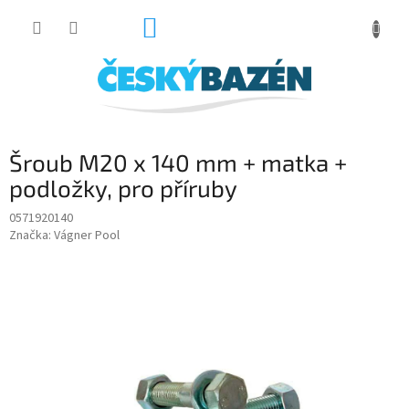
Přejít
NÁKUPNÍ
na
obsah
KOŠÍK
Šroub M20 x 140 mm + matka +
podložky, pro příruby
0571920140
Značka:
Vágner Pool