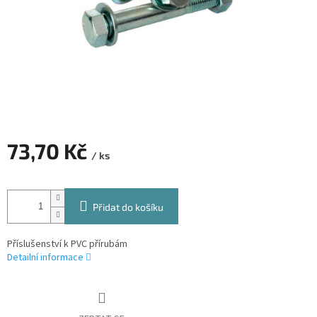
73,70 Kč
/ ks
Měrná
cena:
Přidat do košíku
Příslušenství k PVC přírubám
Detailní informace