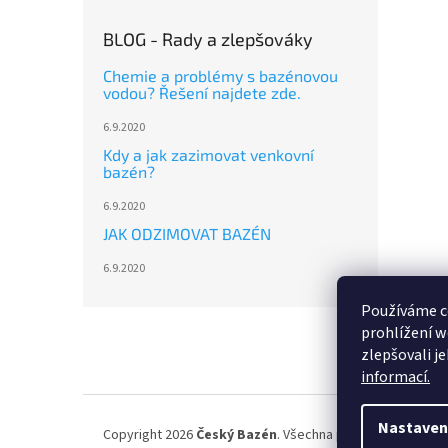
BLOG - Rady a zlepšováky
Chemie a problémy s bazénovou
vodou? Řešení najdete zde.
6.9.2020
Kdy a jak zazimovat venkovní
bazén?
6.9.2020
JAK ODZIMOVAT BAZÉN
6.9.2020
Používáme c
Z
prohlížení w
á
zlepšovali j
p
informací.
a
t
í
Nastaven
Copyright 2026
Český Bazén
. Všechna práva vyhrazena.
U