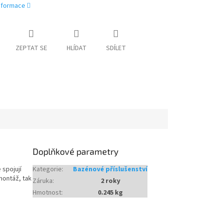
informace
ZEPTAT SE
HLÍDAT
SDÍLET
Doplňkové parametry
 spojují
Kategorie
:
Bazénové příslušenství
montáž, tak
Záruka
:
2 roky
Hmotnost
:
0.245 kg