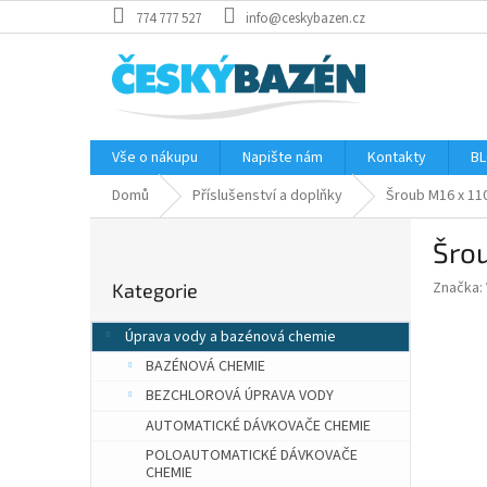
Přejít
774 777 527
info@ceskybazen.cz
na
obsah
Vše o nákupu
Napište nám
Kontakty
BL
Domů
Příslušenství a doplňky
Šroub M16 x 11
P
Šrou
o
Přeskočit
s
Značka:
Kategorie
kategorie
t
r
Úprava vody a bazénová chemie
a
BAZÉNOVÁ CHEMIE
n
n
BEZCHLOROVÁ ÚPRAVA VODY
í
AUTOMATICKÉ DÁVKOVAČE CHEMIE
p
POLOAUTOMATICKÉ DÁVKOVAČE
a
CHEMIE