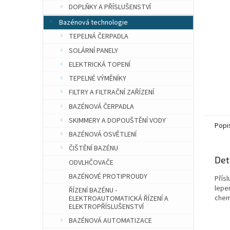
n
DOPLŇKY A PŘÍSLUŠENSTVÍ
e
Bazénová technologie
l
TEPELNÁ ČERPADLA
SOLÁRNÍ PANELY
ELEKTRICKÁ TOPENÍ
TEPELNÉ VÝMĚNÍKY
FILTRY A FILTRAČNÍ ZAŘÍZENÍ
BAZÉNOVÁ ČERPADLA
SKIMMERY A DOPOUŠTĚNÍ VODY
Popi
BAZÉNOVÁ OSVĚTLENÍ
ČIŠTĚNÍ BAZÉNU
Det
ODVLHČOVAČE
BAZÉNOVÉ PROTIPROUDY
Přísl
lepe
ŘÍZENÍ BAZÉNU -
chem
ELEKTROAUTOMATICKÁ ŘÍZENÍ A
ELEKTROPŘÍSLUŠENSTVÍ
BAZÉNOVÁ AUTOMATIZACE