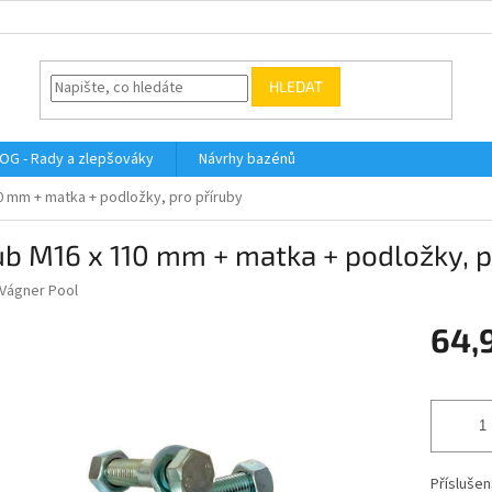
HLEDAT
OG - Rady a zlepšováky
Návrhy bazénů
0 mm + matka + podložky, pro příruby
b M16 x 110 mm + matka + podložky, p
Vágner Pool
64,
Měrná
cena:
Příslušen