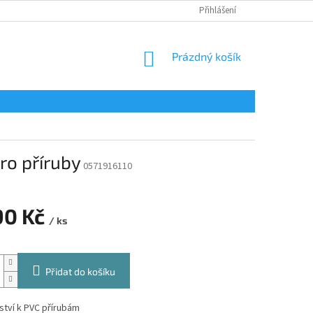
Přihlášení
NÁKUPNÍ
Prázdný košík
KOŠÍK
ro příruby
0571916110
90 Kč
/ ks
Přidat do košíku
ství k PVC přírubám