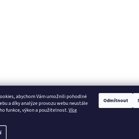
ookies, abychom Vám umožnili pohodlné
Odmítnout
ebu a díky analýze provozu webu neustále
Heureka.cz
eho funkce, výkon a použitelnost.
Více
í
pravit nastavení cookies