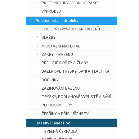
PROTIPROUDY, VODNÍ ATRAKCE
VÝPRODEJ
Příslušenství a doplňky
FÓLIE PRO VYVAŘOVÁNÍ BAZÉNŮ
DLAŽBY
MONTÁŽNÍ MATERIÁL
ZAKRYTÍ BAZÉNU
PŘELIVNÉ ROŠTY A ŽLABY
BAZÉNOVÉ TRYSKY, SÁNÍ A TLAČÍTKA
DOPLŇKY
ZAZIMOVÁNÍ BAZÉNU
TRYSKY, PODLAHOVÉ VÝPUSTĚ A SÁNÍ
REPRODUKTORY
ŽEBŘÍKY A PŘÍSLUŠENSTVÍ
Bazény Planet Pool
TEPELNÁ ČERPADLA