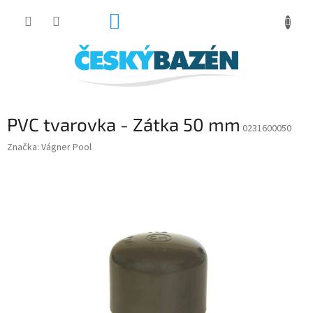
Přejít
NÁKUPNÍ
na
obsah
KOŠÍK
PVC tvarovka - Zátka 50 mm
0231600050
Značka:
Vágner Pool