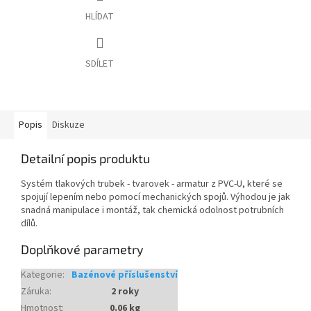
HLÍDAT
SDÍLET
Popis
Diskuze
Detailní popis produktu
Systém tlakových trubek - tvarovek - armatur z PVC-U, které se
spojují lepením nebo pomocí mechanických spojů. Výhodou je jak
snadná manipulace i montáž, tak chemická odolnost potrubních
dílů.
Doplňkové parametry
Kategorie
:
Bazénové příslušenství
Záruka
:
2 roky
Hmotnost
:
0.06 kg