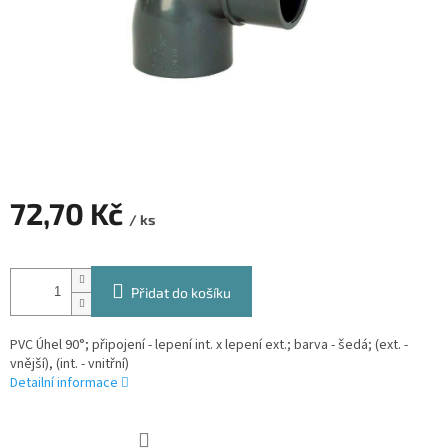
72,70 Kč
/ ks
Měrná
cena:
Přidat do košíku
PVC Úhel 90°; připojení - lepení int. x lepení ext.; barva - šedá; (ext. -
vnější), (int. - vnitřní)
Detailní informace