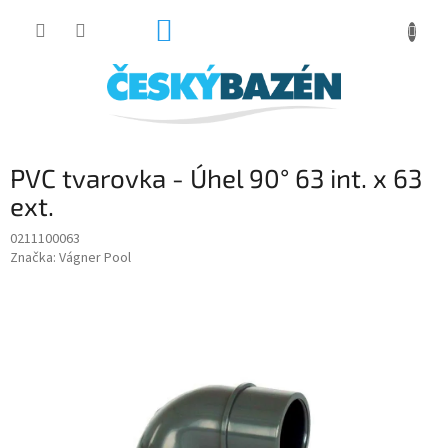
Přejít
NÁKUPNÍ
na
obsah
KOŠÍK
PVC tvarovka - Úhel 90° 63 int. x 63
ext.
0211100063
Značka:
Vágner Pool