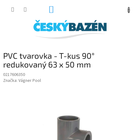
Přejít
NÁKUPNÍ
na
obsah
KOŠÍK
PVC tvarovka - T-kus 90°
redukovaný 63 x 50 mm
0217606350
Značka:
Vágner Pool