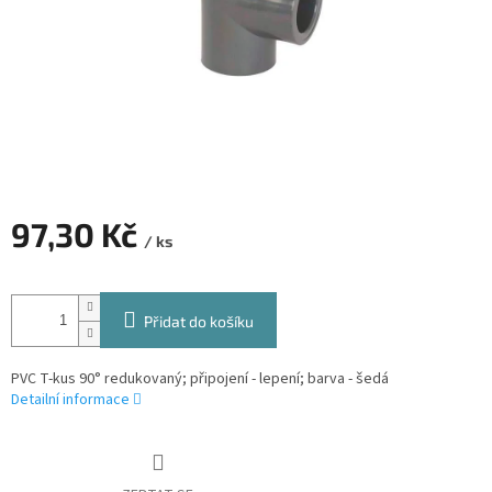
97,30 Kč
/ ks
Měrná
cena:
Přidat do košíku
PVC T-kus 90° redukovaný; připojení - lepení; barva - šedá
Detailní informace