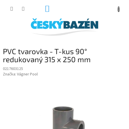
Přejít
NÁKUPNÍ
na
obsah
KOŠÍK
PVC tvarovka - T-kus 90°
redukovaný 315 x 250 mm
0217603125
Značka:
Vágner Pool