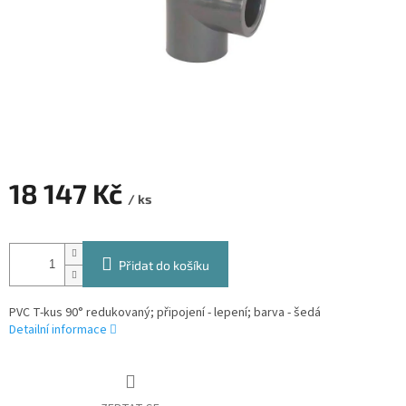
18 147 Kč
/ ks
Měrná
cena:
Přidat do košíku
PVC T-kus 90° redukovaný; připojení - lepení; barva - šedá
Detailní informace