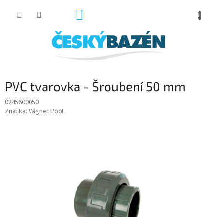
Přejít
NÁKUPNÍ
na
obsah
KOŠÍK
PVC tvarovka - Šroubení 50 mm
0245600050
Značka:
Vágner Pool