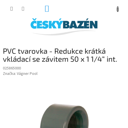
Přejít
NÁKUPNÍ
na
obsah
KOŠÍK
PVC tvarovka - Redukce krátká
vkládací se závitem 50 x 1 1/4“ int.
025865000
Značka:
Vágner Pool