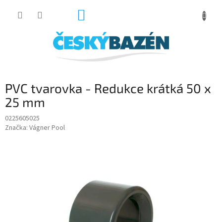
Přejít
NÁKUPNÍ
na
obsah
KOŠÍK
PVC tvarovka - Redukce krátká 50 x
25 mm
0225605025
Značka:
Vágner Pool