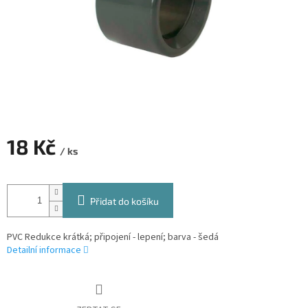
18 Kč
/ ks
Měrná
cena:
Přidat do košíku
PVC Redukce krátká; připojení - lepení; barva - šedá
Detailní informace