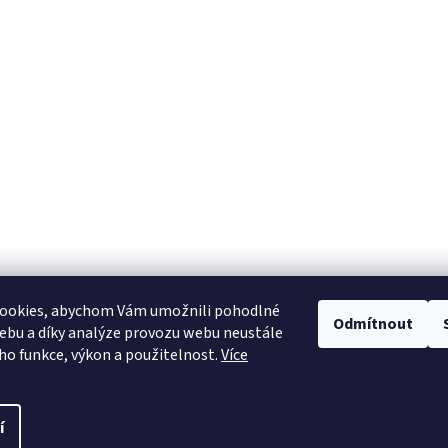
ookies, abychom Vám umožnili pohodlné
Odmítnout
ebu a díky analýze provozu webu neustále
Heureka.cz
eho funkce, výkon a použitelnost.
Více
í
pravit nastavení cookies