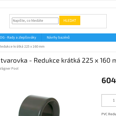
HLEDAT
OG - Rady a zlepšováky
Návrhy bazénů
 Redukce krátká 225 x 160 mm
 tvarovka - Redukce krátká 225 x 160
Vágner Pool
604
Měrná
cena:
PVC Reduk