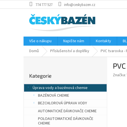
Přejít
774 777 527
info@ceskybazen.cz
na
obsah
Vše o nákupu
Napište nám
Kontakty
BL
Domů
Příslušenství a doplňky
PVC tvarovka -
P
PVC
o
Přeskočit
s
Značka:
Kategorie
kategorie
t
r
Úprava vody a bazénová chemie
a
BAZÉNOVÁ CHEMIE
n
n
BEZCHLOROVÁ ÚPRAVA VODY
í
AUTOMATICKÉ DÁVKOVAČE CHEMIE
p
POLOAUTOMATICKÉ DÁVKOVAČE
a
CHEMIE