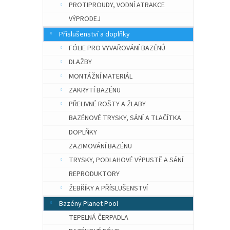
PROTIPROUDY, VODNÍ ATRAKCE
VÝPRODEJ
Příslušenství a doplňky
FÓLIE PRO VYVAŘOVÁNÍ BAZÉNŮ
DLAŽBY
MONTÁŽNÍ MATERIÁL
ZAKRYTÍ BAZÉNU
PŘELIVNÉ ROŠTY A ŽLABY
BAZÉNOVÉ TRYSKY, SÁNÍ A TLAČÍTKA
DOPLŇKY
ZAZIMOVÁNÍ BAZÉNU
TRYSKY, PODLAHOVÉ VÝPUSTĚ A SÁNÍ
REPRODUKTORY
ŽEBŘÍKY A PŘÍSLUŠENSTVÍ
Bazény Planet Pool
TEPELNÁ ČERPADLA