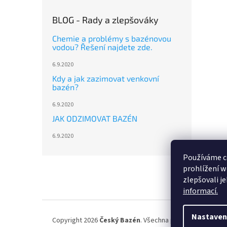
BLOG - Rady a zlepšováky
Chemie a problémy s bazénovou
vodou? Řešení najdete zde.
6.9.2020
Kdy a jak zazimovat venkovní
bazén?
6.9.2020
JAK ODZIMOVAT BAZÉN
6.9.2020
Používáme c
Z
prohlížení w
á
zlepšovali j
p
informací.
a
t
í
Nastaven
Copyright 2026
Český Bazén
. Všechna práva vyhrazena.
U