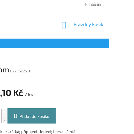
Přihlášení
NÁKUPNÍ
Prázdný košík
KOŠÍK
 mm
0225622516
,10 Kč
/ ks
Přidat do košíku
ce krátká; připojení - lepení; barva - šedá