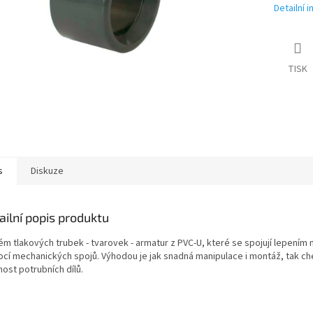
Detailní 
TISK
s
Diskuze
ailní popis produktu
ém tlakových trubek - tvarovek - armatur z PVC-U, které se spojují lepením
cí mechanických spojů. Výhodou je jak snadná manipulace i montáž, tak c
ost potrubních dílů.