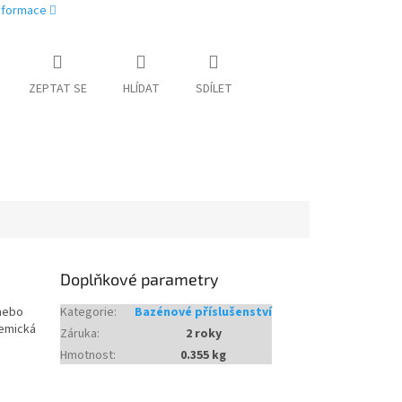
informace
ZEPTAT SE
HLÍDAT
SDÍLET
Doplňkové parametry
 nebo
Kategorie
:
Bazénové příslušenství
hemická
Záruka
:
2 roky
Hmotnost
:
0.355 kg