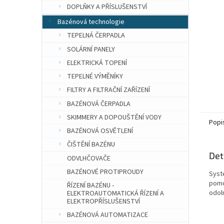
n
DOPLŇKY A PŘÍSLUŠENSTVÍ
e
Bazénová technologie
l
TEPELNÁ ČERPADLA
SOLÁRNÍ PANELY
ELEKTRICKÁ TOPENÍ
TEPELNÉ VÝMĚNÍKY
FILTRY A FILTRAČNÍ ZAŘÍZENÍ
BAZÉNOVÁ ČERPADLA
SKIMMERY A DOPOUŠTĚNÍ VODY
Popi
BAZÉNOVÁ OSVĚTLENÍ
ČIŠTĚNÍ BAZÉNU
Det
ODVLHČOVAČE
BAZÉNOVÉ PROTIPROUDY
Syst
pomo
ŘÍZENÍ BAZÉNU -
odoln
ELEKTROAUTOMATICKÁ ŘÍZENÍ A
ELEKTROPŘÍSLUŠENSTVÍ
BAZÉNOVÁ AUTOMATIZACE