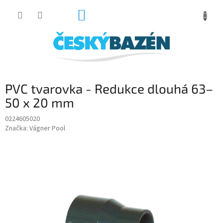
Přejít
NÁKUPNÍ
na
obsah
KOŠÍK
PVC tvarovka - Redukce dlouhá 63–
50 x 20 mm
0224605020
Značka:
Vágner Pool