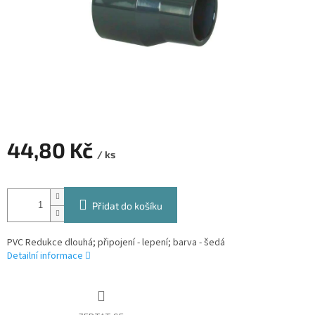
44,80 Kč
/ ks
Měrná
cena:
Přidat do košíku
PVC Redukce dlouhá; připojení - lepení; barva - šedá
Detailní informace