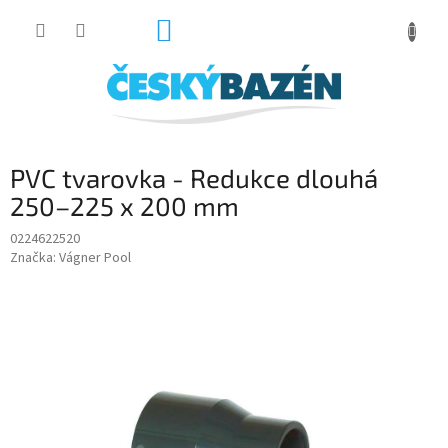
Přejít
NÁKUPNÍ
na
obsah
KOŠÍK
PVC tvarovka - Redukce dlouhá
250–225 x 200 mm
0224622520
Značka:
Vágner Pool