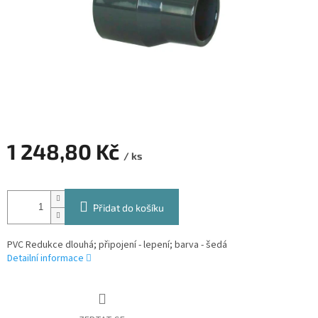
1 248,80 Kč
/ ks
Měrná
cena:
Přidat do košíku
PVC Redukce dlouhá; připojení - lepení; barva - šedá
Detailní informace