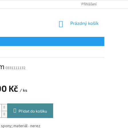
Přihlášení
NÁKUPNÍ
Prázdný košík
KOŠÍK
mm
0331111132
90 Kč
/ ks
Přidat do košíku
spony; materiál - nerez