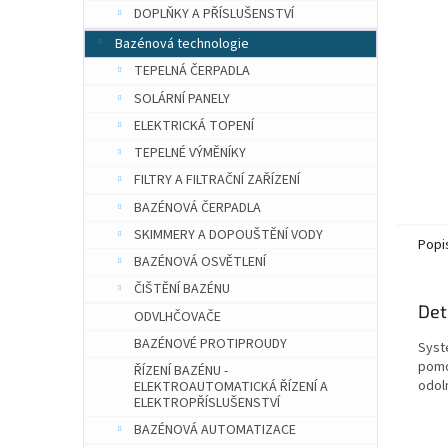
n
DOPLŇKY A PŘÍSLUŠENSTVÍ
e
Bazénová technologie
l
TEPELNÁ ČERPADLA
SOLÁRNÍ PANELY
ELEKTRICKÁ TOPENÍ
TEPELNÉ VÝMĚNÍKY
FILTRY A FILTRAČNÍ ZAŘÍZENÍ
BAZÉNOVÁ ČERPADLA
SKIMMERY A DOPOUŠTĚNÍ VODY
Popi
BAZÉNOVÁ OSVĚTLENÍ
ČIŠTĚNÍ BAZÉNU
Det
ODVLHČOVAČE
BAZÉNOVÉ PROTIPROUDY
Syst
pomo
ŘÍZENÍ BAZÉNU -
odoln
ELEKTROAUTOMATICKÁ ŘÍZENÍ A
ELEKTROPŘÍSLUŠENSTVÍ
BAZÉNOVÁ AUTOMATIZACE