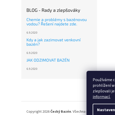
BLOG - Rady a zlepšováky
Chemie a problémy s bazénovou
vodou? Řešení najdete zde.
6.9.2020
Kdy a jak zazimovat venkovní
bazén?
6.9.2020
JAK ODZIMOVAT BAZÉN
6.9.2020
Používáme c
Z
prohlížení w
á
zlepšovali j
p
informací.
a
t
í
Nastaven
Copyright 2026
Český Bazén
. Všechna práva vyhrazena.
U