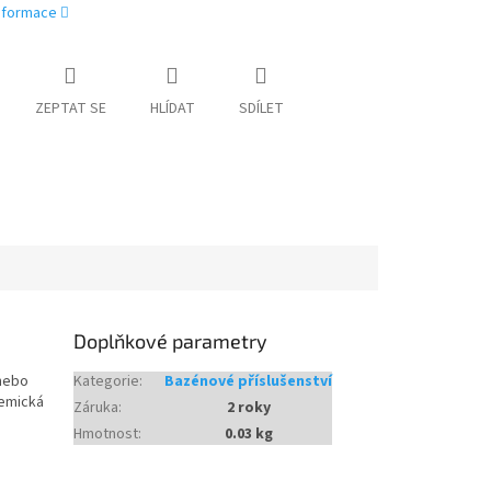
informace
ZEPTAT SE
HLÍDAT
SDÍLET
Doplňkové parametry
 nebo
Kategorie
:
Bazénové příslušenství
hemická
Záruka
:
2 roky
Hmotnost
:
0.03 kg