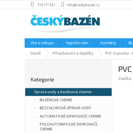
Přejít
774 777 527
info@ceskybazen.cz
na
obsah
Vše o nákupu
Napište nám
Kontakty
BL
Domů
Příslušenství a doplňky
PVC tvarovka -
P
PVC
o
Přeskočit
s
Značka:
Kategorie
kategorie
t
r
Úprava vody a bazénová chemie
a
BAZÉNOVÁ CHEMIE
n
n
BEZCHLOROVÁ ÚPRAVA VODY
í
AUTOMATICKÉ DÁVKOVAČE CHEMIE
p
POLOAUTOMATICKÉ DÁVKOVAČE
a
CHEMIE