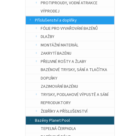
PROTIPROUDY, VODNÍ ATRAKCE
VÝPRODEJ
Příslušenství a doplňky
FÓLIE PRO VYVAŘOVÁNÍ BAZÉNŮ
DLAŽBY
MONTÁŽNÍ MATERIÁL
ZAKRYTÍ BAZÉNU
PŘELIVNÉ ROŠTY A ŽLABY
BAZÉNOVÉ TRYSKY, SÁNÍ A TLAČÍTKA
DOPLŇKY
ZAZIMOVÁNÍ BAZÉNU
TRYSKY, PODLAHOVÉ VÝPUSTĚ A SÁNÍ
REPRODUKTORY
ŽEBŘÍKY A PŘÍSLUŠENSTVÍ
Bazény Planet Pool
TEPELNÁ ČERPADLA