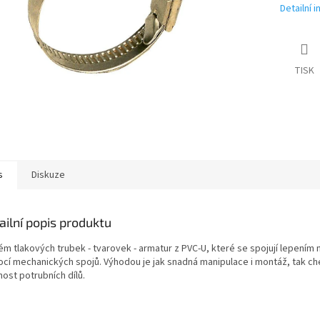
Detailní 
TISK
s
Diskuze
ailní popis produktu
ém tlakových trubek - tvarovek - armatur z PVC-U, které se spojují lepením
cí mechanických spojů. Výhodou je jak snadná manipulace i montáž, tak c
ost potrubních dílů.