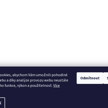
ookies, abychom Vám umožnili pohodlné
Odmítnout
ebu a díky analýze provozu webu neustále
Heureka.cz
eho funkce, výkon a použitelnost.
Více
í
pravit nastavení cookies