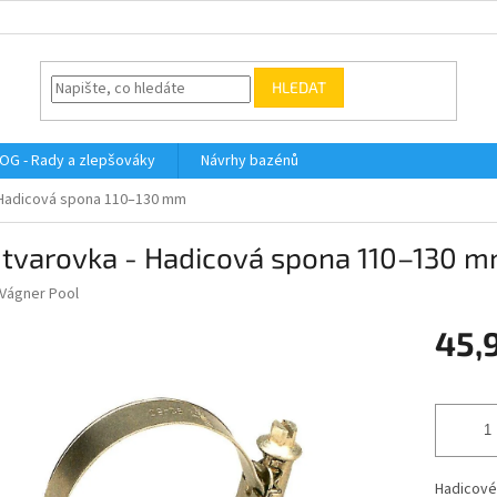
HLEDAT
OG - Rady a zlepšováky
Návrhy bazénů
 Hadicová spona 110–130 mm
 tvarovka - Hadicová spona 110–130 
Vágner Pool
45,
Měrná
cena:
Hadicové 