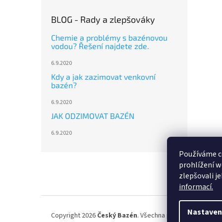
BLOG - Rady a zlepšováky
Chemie a problémy s bazénovou
vodou? Řešení najdete zde.
6.9.2020
Kdy a jak zazimovat venkovní
bazén?
6.9.2020
JAK ODZIMOVAT BAZÉN
6.9.2020
Používáme c
Z
prohlížení w
á
zlepšovali j
p
informací.
a
t
í
Nastaven
Copyright 2026
Český Bazén
. Všechna práva vyhrazena.
U