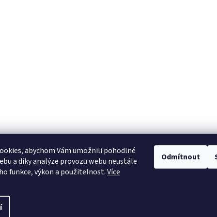
ookies, abychom Vám umožnili pohodlné
Odmítnout
ebu a díky analýze provozu webu neustále
Heureka.cz
eho funkce, výkon a použitelnost.
Více
í
pravit nastavení cookies