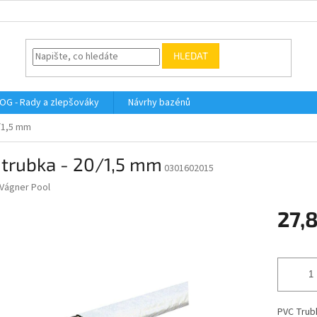
HLEDAT
OG - Rady a zlepšováky
Návrhy bazénů
0/1,5 mm
 trubka - 20/1,5 mm
0301602015
Vágner Pool
27,
Měrná
cena:
PVC Trubk