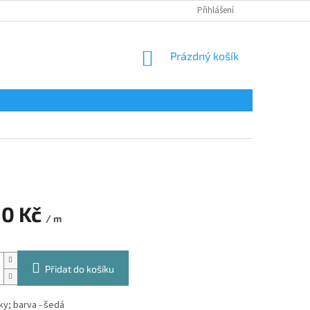
Přihlášení
NÁKUPNÍ
Prázdný košík
KOŠÍK
80 Kč
/ m
Přidat do košíku
y; barva - šedá