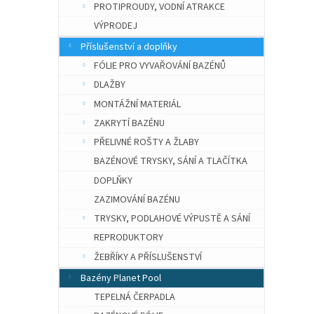
PROTIPROUDY, VODNÍ ATRAKCE
VÝPRODEJ
Příslušenství a doplňky
FÓLIE PRO VYVAŘOVÁNÍ BAZÉNŮ
DLAŽBY
MONTÁŽNÍ MATERIÁL
ZAKRYTÍ BAZÉNU
PŘELIVNÉ ROŠTY A ŽLABY
BAZÉNOVÉ TRYSKY, SÁNÍ A TLAČÍTKA
DOPLŇKY
ZAZIMOVÁNÍ BAZÉNU
TRYSKY, PODLAHOVÉ VÝPUSTĚ A SÁNÍ
REPRODUKTORY
ŽEBŘÍKY A PŘÍSLUŠENSTVÍ
Bazény Planet Pool
TEPELNÁ ČERPADLA