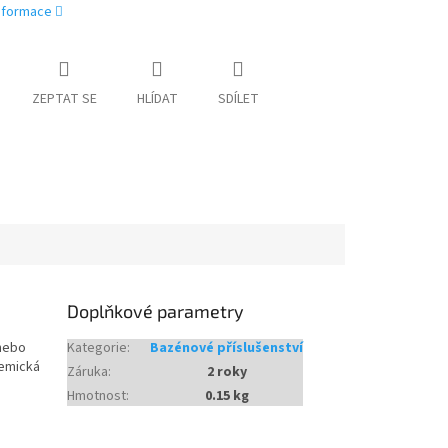
informace
ZEPTAT SE
HLÍDAT
SDÍLET
Doplňkové parametry
 nebo
Kategorie
:
Bazénové příslušenství
hemická
Záruka
:
2 roky
Hmotnost
:
0.15 kg