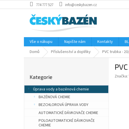
Přejít
774 777 527
info@ceskybazen.cz
na
obsah
Vše o nákupu
Napište nám
Kontakty
BL
Domů
Příslušenství a doplňky
PVC trubka - 2
P
PVC
o
Přeskočit
s
Značka:
Kategorie
kategorie
t
r
Úprava vody a bazénová chemie
a
BAZÉNOVÁ CHEMIE
n
n
BEZCHLOROVÁ ÚPRAVA VODY
í
AUTOMATICKÉ DÁVKOVAČE CHEMIE
p
POLOAUTOMATICKÉ DÁVKOVAČE
a
CHEMIE