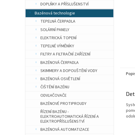
n
DOPLŇKY A PŘÍSLUŠENSTVÍ
e
Bazénová technologie
l
TEPELNÁ ČERPADLA
SOLÁRNÍ PANELY
ELEKTRICKÁ TOPENÍ
TEPELNÉ VÝMĚNÍKY
FILTRY A FILTRAČNÍ ZAŘÍZENÍ
BAZÉNOVÁ ČERPADLA
SKIMMERY A DOPOUŠTĚNÍ VODY
Popi
BAZÉNOVÁ OSVĚTLENÍ
ČIŠTĚNÍ BAZÉNU
Det
ODVLHČOVAČE
BAZÉNOVÉ PROTIPROUDY
Syst
pomo
ŘÍZENÍ BAZÉNU -
odoln
ELEKTROAUTOMATICKÁ ŘÍZENÍ A
ELEKTROPŘÍSLUŠENSTVÍ
BAZÉNOVÁ AUTOMATIZACE