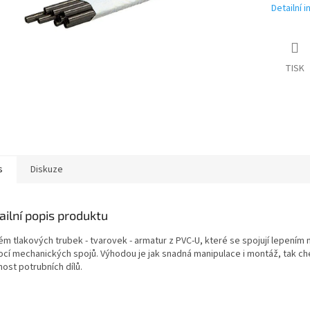
Detailní 
TISK
s
Diskuze
ailní popis produktu
ém tlakových trubek - tvarovek - armatur z PVC-U, které se spojují lepením
cí mechanických spojů. Výhodou je jak snadná manipulace i montáž, tak c
ost potrubních dílů.