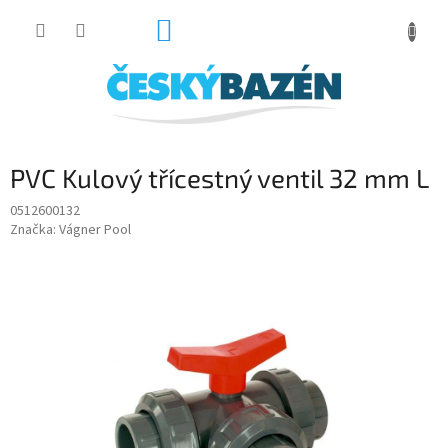
Přejít
NÁKUPNÍ
na
obsah
KOŠÍK
PVC Kulový třícestný ventil 32 mm L
0512600132
Značka:
Vágner Pool