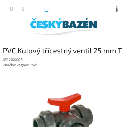
Přejít
NÁKUPNÍ
na
obsah
KOŠÍK
PVC Kulový třícestný ventil 25 mm T
0512600025
Značka:
Vágner Pool