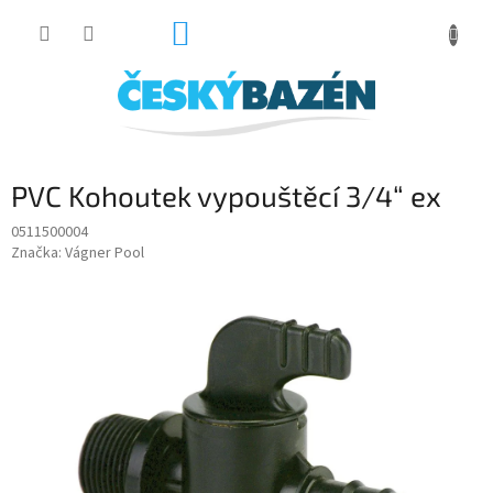
Přejít
NÁKUPNÍ
na
obsah
KOŠÍK
PVC Kohoutek vypouštěcí 3/4“ ex
0511500004
Značka:
Vágner Pool