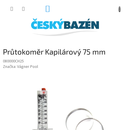
Přejít
NÁKUPNÍ
na
obsah
KOŠÍK
Průtokoměr Kapilárový 75 mm
080000CH25
Značka:
Vágner Pool