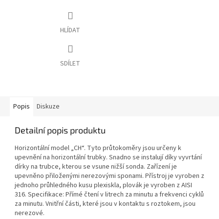
HLÍDAT
SDÍLET
Popis
Diskuze
Detailní popis produktu
Horizontální model „CH“. Tyto průtokoměry jsou určeny k
upevnění na horizontální trubky. Snadno se instalují díky vyvrtání
dírky na trubce, kterou se vsune nižší sonda. Zařízení je
upevněno přiloženými nerezovými sponami. Přístroj je vyroben z
jednoho průhledného kusu plexiskla, plovák je vyroben z AISI
316. Specifikace: Přímé čtení v litrech za minutu a frekvenci cyklů
za minutu. Vnitřní části, které jsou v kontaktu s roztokem, jsou
nerezové.