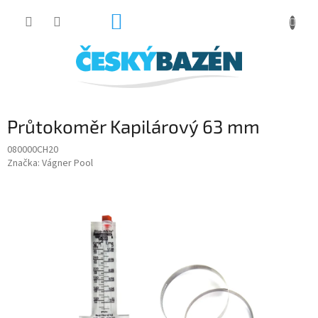
Přejít
NÁKUPNÍ
na
obsah
KOŠÍK
Průtokoměr Kapilárový 63 mm
080000CH20
Značka:
Vágner Pool