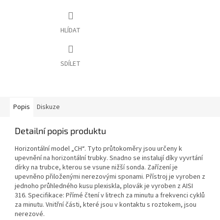
HLÍDAT
SDÍLET
Popis
Diskuze
Detailní popis produktu
Horizontální model „CH“. Tyto průtokoměry jsou určeny k
upevnění na horizontální trubky. Snadno se instalují díky vyvrtání
dírky na trubce, kterou se vsune nižší sonda. Zařízení je
upevněno přiloženými nerezovými sponami. Přístroj je vyroben z
jednoho průhledného kusu plexiskla, plovák je vyroben z AISI
316. Specifikace: Přímé čtení v litrech za minutu a frekvenci cyklů
za minutu. Vnitřní části, které jsou v kontaktu s roztokem, jsou
nerezové.