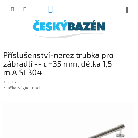
Přejít
NÁKUPNÍ
na
obsah
KOŠÍK
Příslušenství-nerez trubka pro
zábradlí -- d=35 mm, délka 1,5
m,AISI 304
713515
Značka:
Vágner Pool