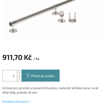
911,70 Kč
/ ks
Měrná
cena:
Přidat do košíku
Určené pro privátní a komerční bazény, materiál: leštěná nerez ocel
(AISI 304), průměr 35 mm
Detailní informace