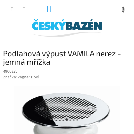
Přejít
NÁKUPNÍ
na
obsah
KOŠÍK
Podlahová výpust VAMILA nerez -
jemná mřížka
4800275
Značka:
Vágner Pool