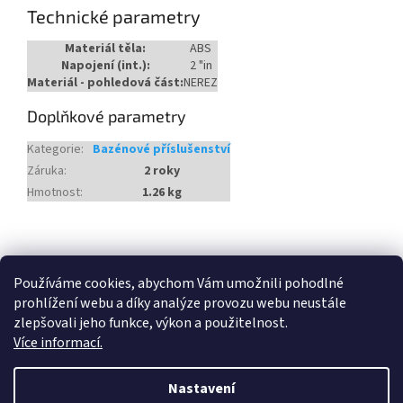
Technické parametry
Materiál těla:
ABS
Napojení (int.):
2 "in
Materiál - pohledová část:
NEREZ
Doplňkové parametry
Kategorie
:
Bazénové příslušenství
Záruka
:
2 roky
Hmotnost
:
1.26 kg
Z
á
Heureka.cz
Používáme cookies, abychom Vám umožnili pohodlné
p
prohlížení webu a díky analýze provozu webu neustále
a
zlepšovali jeho funkce, výkon a použitelnost.
t
Více informací.
í
Vytvořil Shoptet
Nastavení