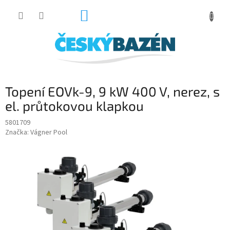
Přejít
NÁKUPNÍ
na
obsah
KOŠÍK
Topení EOVk-9, 9 kW 400 V, nerez, s
el. průtokovou klapkou
5801709
Značka:
Vágner Pool