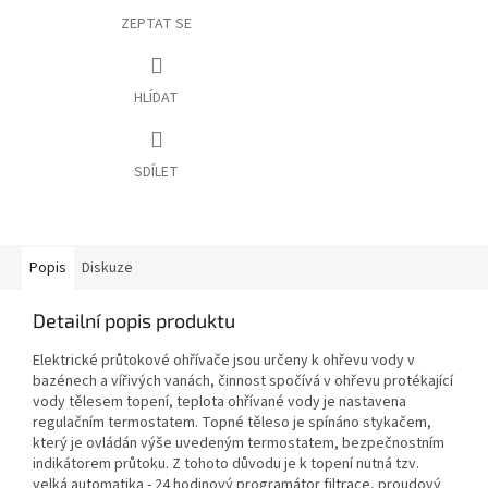
ZEPTAT SE
HLÍDAT
SDÍLET
Popis
Diskuze
Detailní popis produktu
Elektrické průtokové ohřívače jsou určeny k ohřevu vody v
bazénech a vířivých vanách, činnost spočívá v ohřevu protékající
vody tělesem topení, teplota ohřívané vody je nastavena
regulačním termostatem. Topné těleso je spínáno stykačem,
který je ovládán výše uvedeným termostatem, bezpečnostním
indikátorem průtoku. Z tohoto důvodu je k topení nutná tzv.
velká automatika - 24 hodinový programátor filtrace, proudový