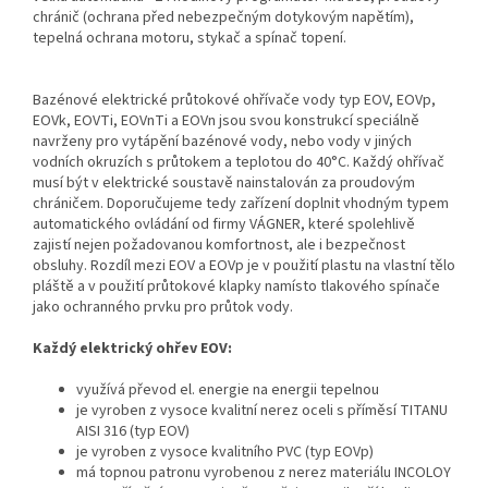
chránič (ochrana před nebezpečným dotykovým napětím),
tepelná ochrana motoru, stykač a spínač topení.
Bazénové elektrické průtokové ohřívače vody typ EOV, EOVp,
EOVk, EOVTi, EOVnTi a EOVn jsou svou konstrukcí speciálně
navrženy pro vytápění bazénové vody, nebo vody v jiných
vodních okruzích s průtokem a teplotou do 40°C. Každý ohřívač
musí být v elektrické soustavě nainstalován za proudovým
chráničem. Doporučujeme tedy zařízení doplnit vhodným typem
automatického ovládání od firmy VÁGNER, které spolehlivě
zajistí nejen požadovanou komfortnost, ale i bezpečnost
obsluhy. Rozdíl mezi EOV a EOVp je v použití plastu na vlastní tělo
pláště a v použití průtokové klapky namísto tlakového spínače
jako ochranného prvku pro průtok vody.
Každý elektrický ohřev EOV:
využívá převod el. energie na energii tepelnou
je vyroben z vysoce kvalitní nerez oceli s příměsí TITANU
AISI 316 (typ EOV)
je vyroben z vysoce kvalitního PVC (typ EOVp)
má topnou patronu vyrobenou z nerez materiálu INCOLOY