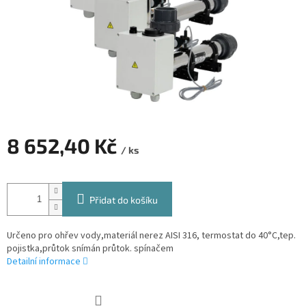
8 652,40 Kč
/ ks
Měrná
cena:
Přidat do košíku
Určeno pro ohřev vody,materiál nerez AISI 316, termostat do 40°C,tep.
pojistka,průtok snímán průtok. spínačem
Detailní informace