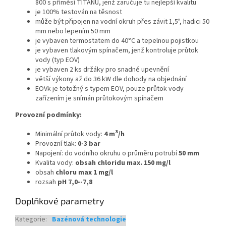
800 s příměsí TITANU, jenž zaručuje tu nejlepší kvalitu
je 100% testován na těsnost
může být připojen na vodní okruh přes závit 1,5", hadici 50
mm nebo lepením 50 mm
je vybaven termostatem do 40°C a tepelnou pojistkou
je vybaven tlakovým spínačem, jenž kontroluje průtok
vody (typ EOV)
je vybaven 2 ks držáky pro snadné upevnění
větší výkony až do 36 kW dle dohody na objednání
EOVk je totožný s typem EOV, pouze průtok vody
zařízením je snímán průtokovým spínačem
Provozní podmínky:
3
Minimální průtok vody:
4 m
/h
Provozní tlak:
0-3 bar
Napojení: do vodního okruhu o průměru potrubí
50 mm
Kvalita vody:
obsah chloridu max. 150 mg/l
obsah
chloru max 1 mg/l
rozsah
pH 7,0--7,8
Doplňkové parametry
Kategorie
:
Bazénová technologie