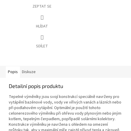
ZEPTAT SE
HLÍDAT
SDÍLET
Popis
Diskuze
Detailní popis produktu
Tepelné výměníky jsou svojí konstrukcí speciálně navrženy pro
vytápění bazénové vody, vody ve vířivých vanách a lázních nebo
při podlahovém vytápění. Optimální je použití tohoto
celonerezového výměníku při ohřevu vody plynovým nebo jiným
kotlem, tepelným čerpadlem, popřípadě solárními kolektory.
Konstrukce výměníku je navržena s ohledem na omezení
průtoku tak, aby v maximální míře zajistil přívod tepla a zároveň