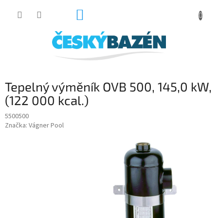
Přejít
NÁKUPNÍ
na
obsah
KOŠÍK
Tepelný výměník OVB 500, 145,0 kW,
(122 000 kcal.)
5500500
Značka:
Vágner Pool