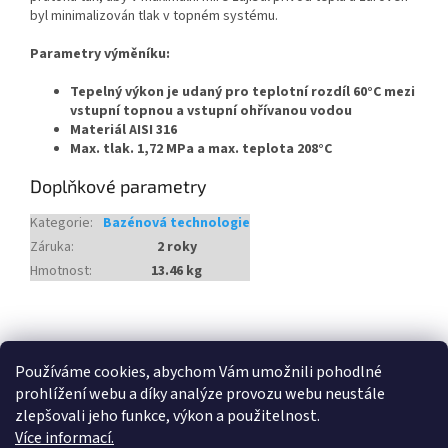
byl minimalizován tlak v topném systému.
Parametry výměníku:
Tepelný výkon je udaný pro teplotní rozdíl 60°C mezi
vstupní topnou a vstupní ohřívanou vodou
Materiál AISI 316
Max. tlak. 1,72 MPa a max. teplota 208°C
Doplňkové parametry
Kategorie
:
Bazénová technologie
Záruka
:
2 roky
Hmotnost
:
13.46 kg
Z
á
Heureka.cz
p
Používáme cookies, abychom Vám umožnili pohodlné
a
prohlížení webu a díky analýze provozu webu neustále
t
zlepšovali jeho funkce, výkon a použitelnost.
í
Více informací.