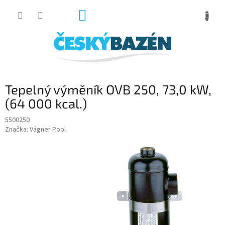
Přejít
NÁKUPNÍ
na
obsah
KOŠÍK
Tepelný výměník OVB 250, 73,0 kW,
(64 000 kcal.)
5500250
Značka:
Vágner Pool