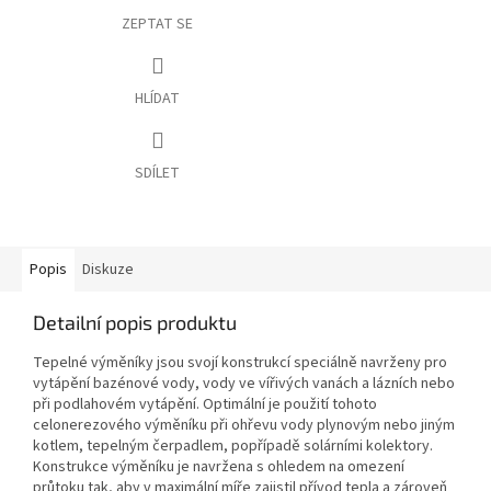
ZEPTAT SE
HLÍDAT
SDÍLET
Popis
Diskuze
Detailní popis produktu
Tepelné výměníky jsou svojí konstrukcí speciálně navrženy pro
vytápění bazénové vody, vody ve vířivých vanách a lázních nebo
při podlahovém vytápění. Optimální je použití tohoto
celonerezového výměníku při ohřevu vody plynovým nebo jiným
kotlem, tepelným čerpadlem, popřípadě solárními kolektory.
Konstrukce výměníku je navržena s ohledem na omezení
průtoku tak, aby v maximální míře zajistil přívod tepla a zároveň