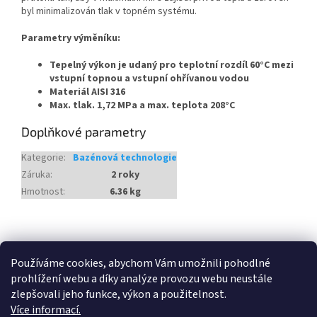
byl minimalizován tlak v topném systému.
Parametry výměníku:
Tepelný výkon je udaný pro teplotní rozdíl 60°C mezi
vstupní topnou a vstupní ohřívanou vodou
Materiál AISI 316
Max. tlak. 1,72 MPa a max. teplota 208°C
Doplňkové parametry
Kategorie
:
Bazénová technologie
Záruka
:
2 roky
Hmotnost
:
6.36 kg
Z
á
Heureka.cz
p
Používáme cookies, abychom Vám umožnili pohodlné
a
prohlížení webu a díky analýze provozu webu neustále
t
zlepšovali jeho funkce, výkon a použitelnost.
í
Více informací.