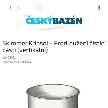
Přejít
NÁKUPNÍ
na
obsah
KOŠÍK
Skimmer Kripsol - Prodloužení čistící
části (vertikální)
10404051
Značka:
Vágner Pool