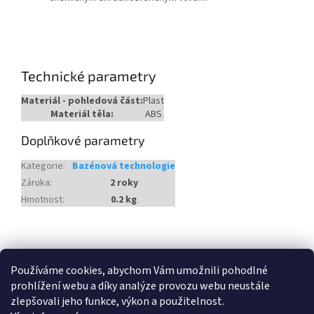
Technické parametry
Materiál - pohledová část:
Plast
Materiál těla:
ABS
Doplňkové parametry
Kategorie
:
Bazénová technologie
Záruka
:
2 roky
Hmotnost
:
0.2 kg
Z
á
Heureka.cz
Používáme cookies, abychom Vám umožnili pohodlné
p
prohlížení webu a díky analýze provozu webu neustále
a
zlepšovali jeho funkce, výkon a použitelnost.
t