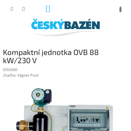
Přejít
NÁKUPNÍ
na
obsah
KOŠÍK
Kompaktní jednotka OVB 88
kW/230 V
5550300
Značka:
Vágner Pool