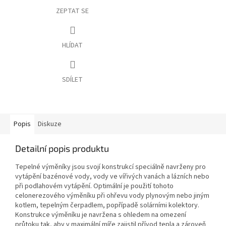
ZEPTAT SE
HLÍDAT
SDÍLET
Popis
Diskuze
Detailní popis produktu
Tepelné výměníky jsou svojí konstrukcí speciálně navrženy pro
vytápění bazénové vody, vody ve vířivých vanách a lázních nebo
při podlahovém vytápění. Optimální je použití tohoto
celonerezového výměníku při ohřevu vody plynovým nebo jiným
kotlem, tepelným čerpadlem, popřípadě solárními kolektory.
Konstrukce výměníku je navržena s ohledem na omezení
průtoku tak, aby v maximální míře zajistil přívod tepla a zároveň