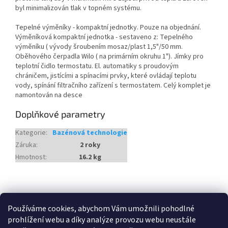
byl minimalizován tlak v topném systému.
Tepelné výměníky - kompaktní jednotky. Pouze na objednání.
Výměníková kompaktní jednotka - sestaveno z: Tepelného
výměníku ( vývody šroubením mosaz/plast 1,5"/50 mm.
Oběhového čerpadla Wilo ( na primárním okruhu 1"). Jímky pro
teplotní čidlo termostatu. El. automatiky s proudovým
chráničem, jistícími a spínacími prvky, které ovládají teplotu
vody, spínání filtračního zařízení s termostatem. Celý komplet je
namontován na desce
Doplňkové parametry
Kategorie
:
Bazénová technologie
Záruka
:
2 roky
Hmotnost
:
16.2 kg
Z
á
Heureka.cz
p
Používáme cookies, abychom Vám umožnili pohodlné
a
prohlížení webu a díky analýze provozu webu neustále