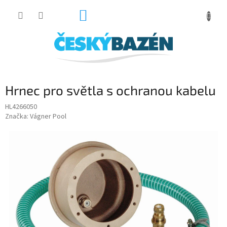
Přejít
NÁKUPNÍ
na
obsah
KOŠÍK
Hrnec pro světla s ochranou kabelu
HL4266050
Značka:
Vágner Pool