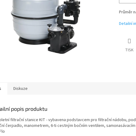
Průměr ná
Detailní 
TISK
s
Diskuze
ailní popis produktu
letní filtrační stanice KIT - vybavena podstavcem pro filtrační nádobu, po
rační čerpadlo, manometrem, 6-ti cestným bočním ventilem, samonasávací
Flo