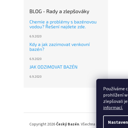
BLOG - Rady a zlepšováky
Chemie a problémy s bazénovou
vodou? Řešení najdete zde.
6.9.2020
Kdy a jak zazimovat venkovní
bazén?
6.9.2020
JAK ODZIMOVAT BAZÉN
6.9.2020
Používáme c
Z
prohlížení w
á
zlepšovali j
p
informací.
a
t
í
Nastaven
Copyright 2026
Český Bazén
. Všechna práva vyhrazena.
U