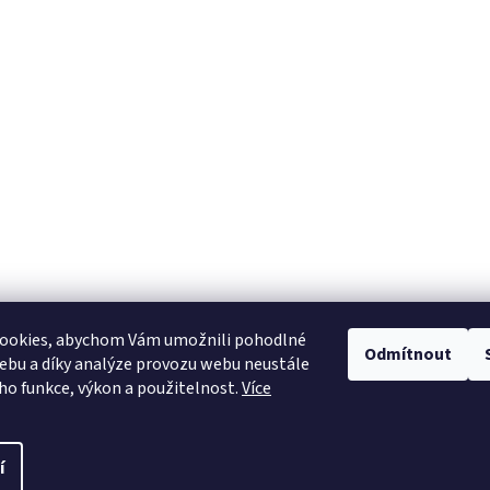
ookies, abychom Vám umožnili pohodlné
Odmítnout
ebu a díky analýze provozu webu neustále
Heureka.cz
eho funkce, výkon a použitelnost.
Více
í
pravit nastavení cookies