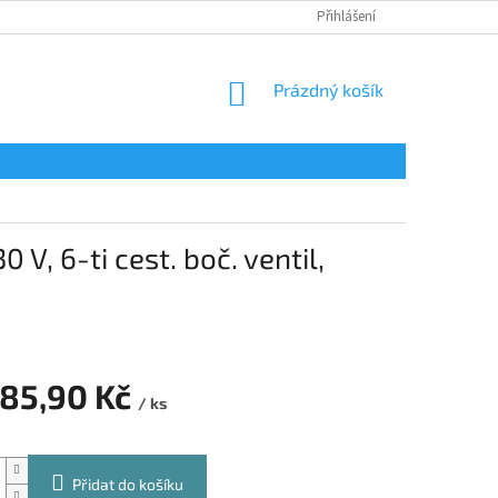
Přihlášení
NÁKUPNÍ
Prázdný košík
KOŠÍK
 V, 6-ti cest. boč. ventil,
585,90 Kč
/ ks
Přidat do košíku