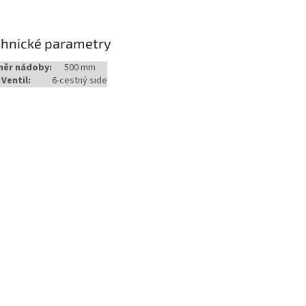
chnické parametry
měr nádoby:
500 mm
Ventil:
6-cestný side