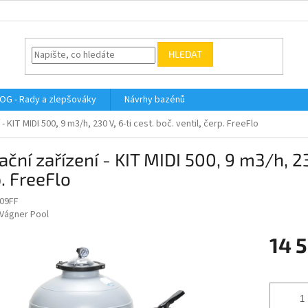
HLEDAT
OG - Rady a zlepšováky
Návrhy bazénů
í - KIT MIDI 500, 9 m3/h, 230 V, 6-ti cest. boč. ventil, čerp. FreeFlo
rační zařízení - KIT MIDI 500, 9 m3/h, 230
. FreeFlo
09FF
Vágner Pool
14 
Měrná
cena: