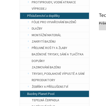
PROTIPROUDY, VODNÍ ATRAKCE
VÝPRODEJ
Te
Příslušenství a doplňky
FÓLIE PRO VYVAŘOVÁNÍ BAZÉNŮ
Prů
DLAŽBY
MONTÁŽNÍ MATERIÁL
ZAKRYTÍ BAZÉNU
PŘELIVNÉ ROŠTY A ŽLABY
BAZÉNOVÉ TRYSKY, SÁNÍ A TLAČÍTKA
DOPLŇKY
ZAZIMOVÁNÍ BAZÉNU
TRYSKY, PODLAHOVÉ VÝPUSTĚ A SÁNÍ
REPRODUKTORY
ŽEBŘÍKY A PŘÍSLUŠENSTVÍ
Bazény Planet Pool
TEPELNÁ ČERPADLA