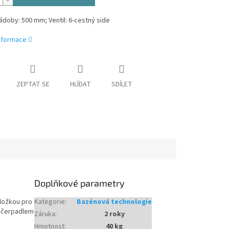
doby: 500 mm; Ventil: 6-cestný side
informace
ZEPTAT SE
HLÍDAT
SDÍLET
Doplňkové parametry
dložkou pro
Kategorie
:
Bazénová technologie
m čerpadlem
Záruka
:
2 roky
Hmotnost
:
40 kg