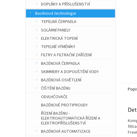
n
DOPLŇKY A PŘÍSLUŠENSTVÍ
e
Bazénová technologie
l
TEPELNÁ ČERPADLA
SOLÁRNÍ PANELY
ELEKTRICKÁ TOPENÍ
TEPELNÉ VÝMĚNÍKY
FILTRY A FILTRAČNÍ ZAŘÍZENÍ
BAZÉNOVÁ ČERPADLA
SKIMMERY A DOPOUŠTĚNÍ VODY
BAZÉNOVÁ OSVĚTLENÍ
ČIŠTĚNÍ BAZÉNU
Popi
ODVLHČOVAČE
BAZÉNOVÉ PROTIPROUDY
Det
ŘÍZENÍ BAZÉNU -
ELEKTROAUTOMATICKÁ ŘÍZENÍ A
Komp
ELEKTROPŘÍSLUŠENSTVÍ
filt
BAZÉNOVÁ AUTOMATIZACE
Free