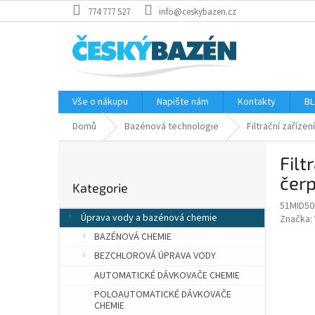
Přejít
774 777 527
info@ceskybazen.cz
na
obsah
Vše o nákupu
Napište nám
Kontakty
BL
Domů
Bazénová technologie
Filtrační zařízen
P
Filt
o
Přeskočit
s
čerp
Kategorie
kategorie
t
51MID50
r
Úprava vody a bazénová chemie
Značka:
a
BAZÉNOVÁ CHEMIE
n
n
BEZCHLOROVÁ ÚPRAVA VODY
í
AUTOMATICKÉ DÁVKOVAČE CHEMIE
p
POLOAUTOMATICKÉ DÁVKOVAČE
a
CHEMIE