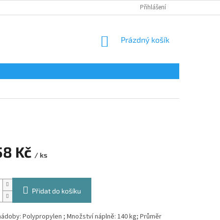
Přihlášení
NÁKUPNÍ
Prázdný košík
KOŠÍK
58 Kč
/ ks
Přidat do košíku
nádoby: Polypropylen ; Množství náplně: 140 kg; Průměr