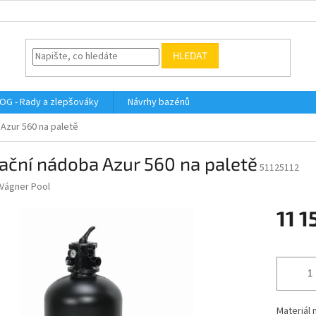
HLEDAT
OG - Rady a zlepšováky
Návrhy bazénů
 Azur 560 na paletě
rační nádoba Azur 560 na paletě
51125112
Vágner Pool
11 1
Měrná
cena:
Materiál 