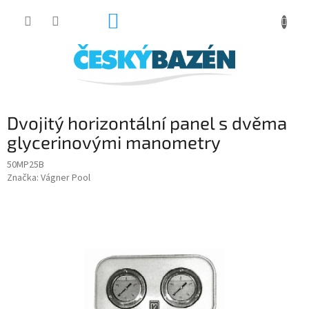
Přejít
NÁKUPNÍ
na
obsah
KOŠÍK
Dvojitý horizontální panel s dvěma
glycerinovými manometry
50MP25B
Značka:
Vágner Pool