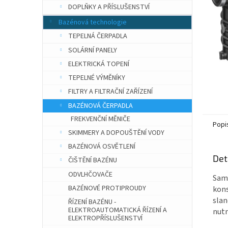
n
DOPLŇKY A PŘÍSLUŠENSTVÍ
e
Bazénová technologie
l
TEPELNÁ ČERPADLA
SOLÁRNÍ PANELY
ELEKTRICKÁ TOPENÍ
TEPELNÉ VÝMĚNÍKY
FILTRY A FILTRAČNÍ ZAŘÍZENÍ
BAZÉNOVÁ ČERPADLA
FREKVENČNÍ MĚNIČE
Popi
SKIMMERY A DOPOUŠTĚNÍ VODY
BAZÉNOVÁ OSVĚTLENÍ
Det
ČIŠTĚNÍ BAZÉNU
ODVLHČOVAČE
Samo
BAZÉNOVÉ PROTIPROUDY
kons
slan
ŘÍZENÍ BAZÉNU -
ELEKTROAUTOMATICKÁ ŘÍZENÍ A
nutn
ELEKTROPŘÍSLUŠENSTVÍ