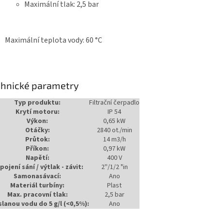
Maximální tlak: 2,5 bar
Maximální teplota vody: 60 °C
chnické parametry
Typ produktu:
Filtrační čerpadlo
Krytí motoru:
IP 54
Výkon:
0,65 kW
Otáčky:
2840 ot./min
Průtok:
14 m3/h
Příkon:
0,97 kW
Napětí:
400 V
pojení sání / výtlak - závit:
2''/1/2 "in
Samonasávací:
Ano
Materiál turbíny:
Plast
Max. pracovní tlak:
2,5 bar
slanou vodu do 5 g/l (<0,5%):
Ano