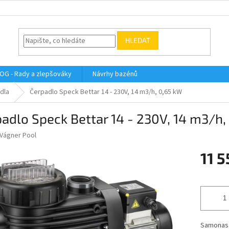
HLEDAT
OG - Rady a zlepšováky
Návrhy bazénů
dla
Čerpadlo Speck Bettar 14 - 230V, 14 m3/h, 0,65 kW
adlo Speck Bettar 14 - 230V, 14 m3/h,
Vágner Pool
11 5
Měrná
cena:
Samonasá