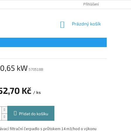
Přihlášení
NÁKUPNÍ
Prázdný košík
KOŠÍK
 0,65 kW
570518B
52,70 Kč
/ ks
Přidat do košíku
vací filtrační čerpadlo s průtokem 14 m3/hod o výkonu