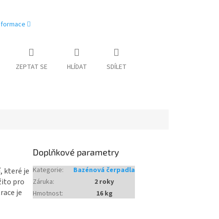
informace
ZEPTAT SE
HLÍDAT
SDÍLET
Doplňkové parametry
Kategorie
:
Bazénová čerpadla
 které je
žito pro
Záruka
:
2 roky
race je
Hmotnost
:
16 kg