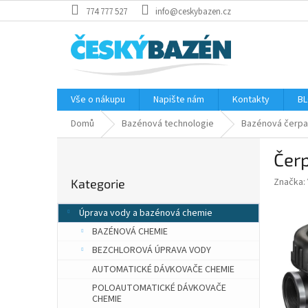
Přejít
774 777 527
info@ceskybazen.cz
na
obsah
Vše o nákupu
Napište nám
Kontakty
BL
Domů
Bazénová technologie
Bazénová čerpa
P
Čerp
o
Přeskočit
s
Značka:
Kategorie
kategorie
t
r
Úprava vody a bazénová chemie
a
BAZÉNOVÁ CHEMIE
n
n
BEZCHLOROVÁ ÚPRAVA VODY
í
AUTOMATICKÉ DÁVKOVAČE CHEMIE
p
POLOAUTOMATICKÉ DÁVKOVAČE
a
CHEMIE