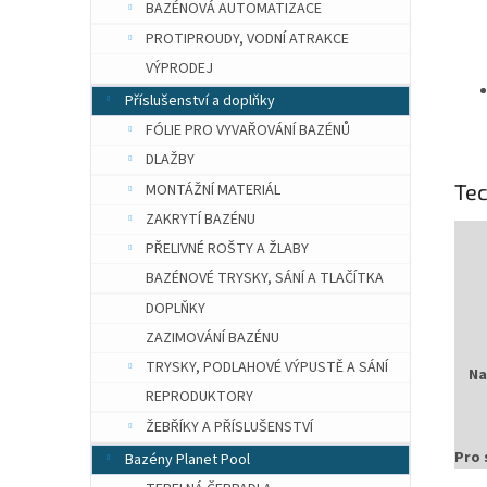
BAZÉNOVÁ AUTOMATIZACE
PROTIPROUDY, VODNÍ ATRAKCE
VÝPRODEJ
Příslušenství a doplňky
FÓLIE PRO VYVAŘOVÁNÍ BAZÉNŮ
DLAŽBY
Te
MONTÁŽNÍ MATERIÁL
ZAKRYTÍ BAZÉNU
PŘELIVNÉ ROŠTY A ŽLABY
BAZÉNOVÉ TRYSKY, SÁNÍ A TLAČÍTKA
DOPLŇKY
ZAZIMOVÁNÍ BAZÉNU
TRYSKY, PODLAHOVÉ VÝPUSTĚ A SÁNÍ
Na
REPRODUKTORY
ŽEBŘÍKY A PŘÍSLUŠENSTVÍ
Pro 
Bazény Planet Pool