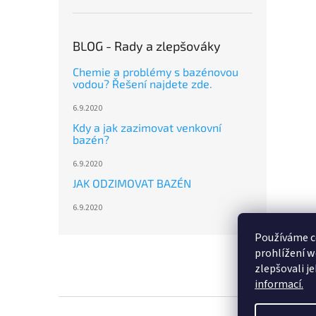
BLOG - Rady a zlepšováky
Chemie a problémy s bazénovou
vodou? Řešení najdete zde.
6.9.2020
Kdy a jak zazimovat venkovní
bazén?
6.9.2020
JAK ODZIMOVAT BAZÉN
6.9.2020
Používáme c
Z
prohlížení w
á
zlepšovali j
p
informací.
a
t