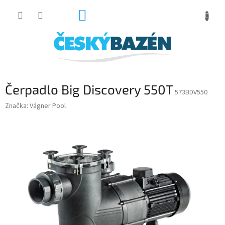
Přejít
NÁKUPNÍ
na
obsah
KOŠÍK
Čerpadlo Big Discovery 550T
573BDV550
Značka:
Vágner Pool