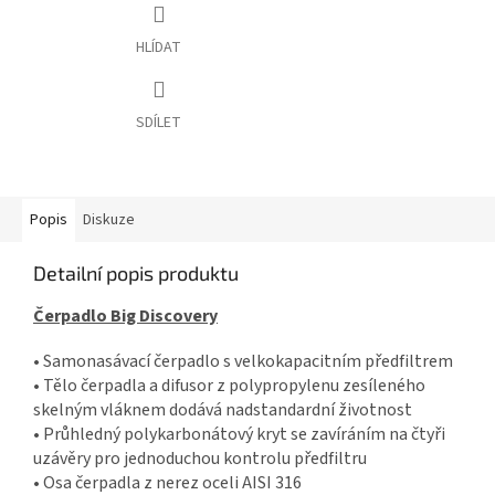
HLÍDAT
SDÍLET
Popis
Diskuze
Detailní popis produktu
Čerpadlo Big Discovery
• Samonasávací čerpadlo s velkokapacitním předfiltrem
• Tělo čerpadla a difusor z polypropylenu zesíleného
skelným vláknem dodává nadstandardní životnost
• Průhledný polykarbonátový kryt se zavíráním na čtyři
uzávěry pro jednoduchou kontrolu předfiltru
• Osa čerpadla z nerez oceli AISI 316