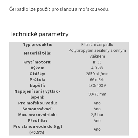
Čerpadlo lze použít pro slanou a mořskou vodu.
Technické parametry
Typ produktu:
Filtrační čerpadlo
Polypropylen zesílený skelným
Materiál těla:
vláknem
Krytí motoru:
IP 55
Výkon:
4,0 kW
Otáčky:
2850 ot./min
Průtok:
66 m3/h
Napětí:
230/400 V
Napojení sání / výtlak -
90/75 mm
lepení:
Pro mořskou vodu:
Ano
Samonasávací:
Ano
Max. pracovní tlak:
2,5 bar
Předfiltr:
Ano
Pro slanou vodu do 5 g/l
Ano
(<0,5%):