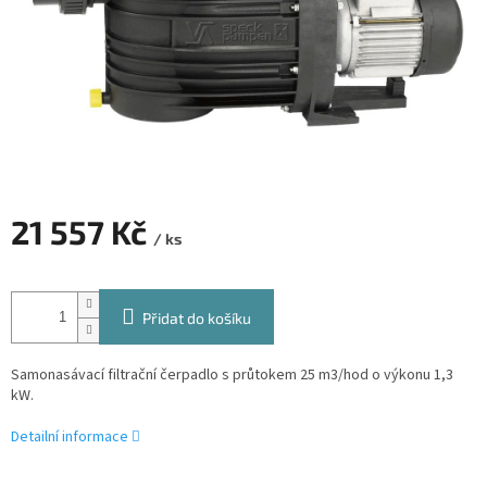
21 557 Kč
/ ks
Měrná
cena:
Přidat do košíku
Samonasávací filtrační čerpadlo s průtokem 25 m3/hod o výkonu 1,3
kW.
Detailní informace