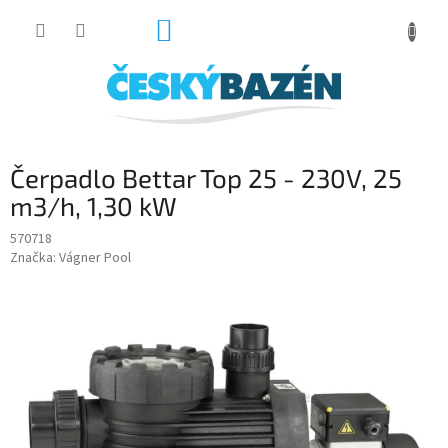
Přejít
NÁKUPNÍ
na
obsah
KOŠÍK
Čerpadlo Bettar Top 25 - 230V, 25
m3/h, 1,30 kW
570718
Značka:
Vágner Pool