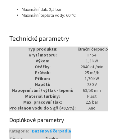
Maximální tlak: 2,5 bar
Maximální teplota vody: 60 °C
Technické parametry
Typ produktu:
Filtrační čerpadlo
Krytí motoru:
IP 54
Výkon:
1,3 kW
Otáčky:
2840 ot./min
Průtok:
25 m3/h
Příkon:
1,70 kW
Napětí:
230 V
Napojení sání / výtlak - lepení:
63/50 mm
Materiál turbíny:
Plast
Max. pracovní tlak:
2,5 bar
Pro slanou vodu do 5 g/l (<0,5%):
Ano
Doplňkové parametry
Kategorie
:
Bazénová čerpadla
Záruka
:
2 roky