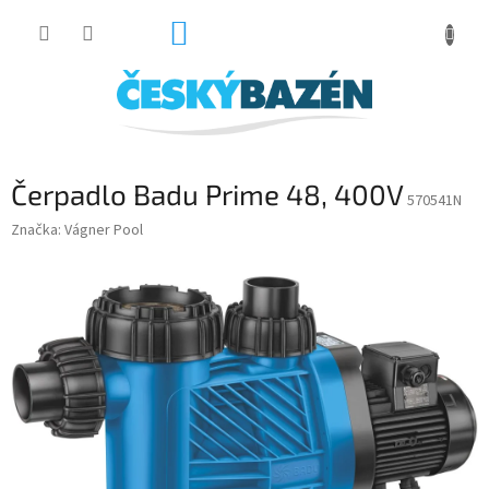
Přejít
NÁKUPNÍ
na
obsah
KOŠÍK
Čerpadlo Badu Prime 48, 400V
570541N
Značka:
Vágner Pool