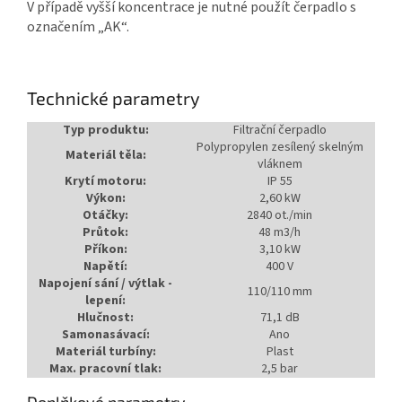
V případě vyšší koncentrace je nutné použít čerpadlo s
označením „AK“.
Technické parametry
Typ produktu:
Filtrační čerpadlo
Polypropylen zesílený skelným
Materiál těla:
vláknem
Krytí motoru:
IP 55
Výkon:
2,60 kW
Otáčky:
2840 ot./min
Průtok:
48 m3/h
Příkon:
3,10 kW
Napětí:
400 V
Napojení sání / výtlak -
110/110 mm
lepení:
Hlučnost:
71,1 dB
Samonasávací:
Ano
Materiál turbíny:
Plast
Max. pracovní tlak:
2,5 bar