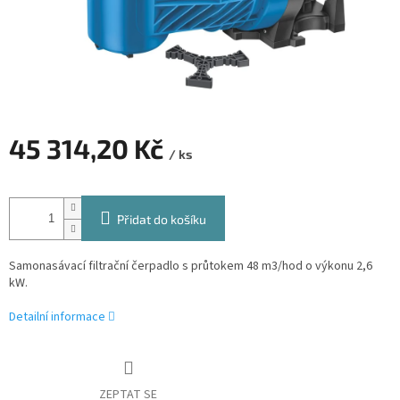
45 314,20 Kč
/ ks
Měrná
cena:
Přidat do košíku
Samonasávací filtrační čerpadlo s průtokem 48 m3/hod o výkonu 2,6
kW.
Detailní informace
ZEPTAT SE