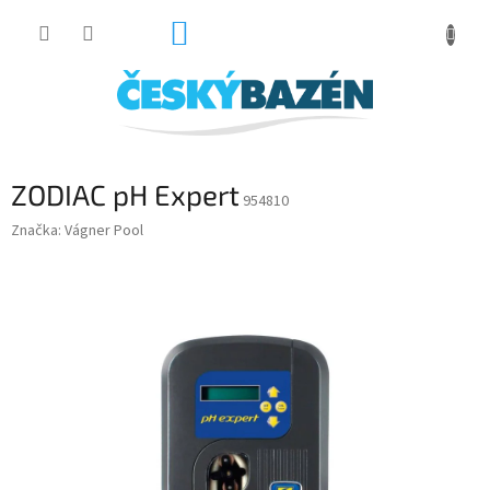
Přejít
NÁKUPNÍ
na
obsah
KOŠÍK
ZODIAC pH Expert
954810
Značka:
Vágner Pool