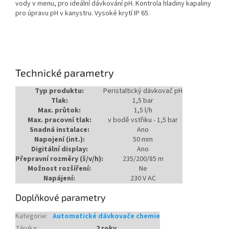
vody v menu, pro ideální dávkování pH. Kontrola hladiny kapaliny
pro úpravu pH v kanystru. Vysoké krytí IP 65.
Technické parametry
Typ produktu:
Peristaltický dávkovač pH
Tlak:
1,5 bar
Max. průtok:
1,5 l/h
Max. pracovní tlak:
v bodě vstřiku - 1,5 bar
Snadná instalace:
Ano
Napojení (int.):
50 mm
Digitální display:
Ano
Přepravní rozměry (š/v/h):
235/200/85 m
Možnost rozšíření:
Ne
Napájení:
230 V AC
Doplňkové parametry
Kategorie
:
Automatické dávkovače chemie
Záruka
:
2 roky